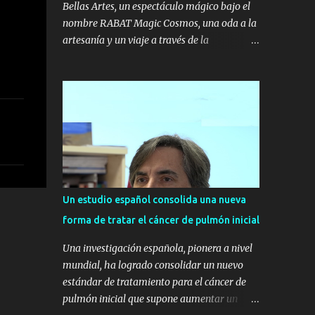
Bellas Artes, un espectáculo mágico bajo el
nombre RABAT Magic Cosmos, una oda a la
artesanía y un viaje a través de la
deslumbrante luz de las cuatro piedras
preciosas: el rubí, el diamante, el zafiro y la
esmeralda. Las invitadas han viajado por el
universo RABAT acompañadas de una
selección de piezas protagonizadas por estas
gemas, que guardan su magia en la
profundidad de su color. Unas joyas únicas
para sorprender y lucir en los momentos
más mágicos. La familia Rabat estuvo
Un estudio español consolida una nueva
acompañada de las amigas de la firma que
forma de tratar el cáncer de pulmón inicial
acudieron a esta cita especial luciendo las
colecciones icónicas de RABAT. Stella del
Una investigación española, pionera a nivel
Carmen Banderas, Ana Boyer, Eugenia Silva,
mundial, ha logrado consolidar un nuevo
Sandra Gago, Helene y Martina Svedin, Peter
estándar de tratamiento para el cáncer de
Vives, Oriol Elcacho, Davinia Pelegrí, Lucía
pulmón inicial que supone aumentar un
Losada, Marta Oria, Sofía Paramio e Inés de