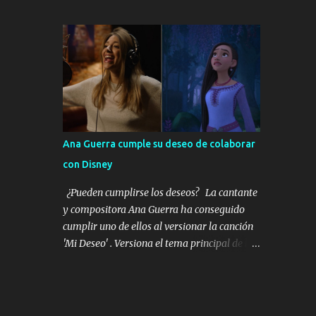
20% la supervivencia y beneficiará a más de
Cominges, entre otras, disfrutaron de una
6.000 pacientes en España cada año. Los
velada única y llena de sorpresas. Stella del
resultados de este estudio, NADIM II, del
Carmen lució RABAT Diamonds, las piezas
Grupo Español de Cáncer de Pulmón (GECP)
más icónicas en las que el diam...
han sido publicados esta semana en la
revista New England Journal of Medicine y
refrendan el gran beneficio de la quimio-
inmunoterapia con nivolumab antes de
operar los tumores de pulmón en estadios
Ana Guerra cumple su deseo de colaborar
III. Los datos de NADIM II que se publican
con Disney
en NEJM abren la puerta a aumentar el
porcentaje de pacientes que logran una
¿Pueden cumplirse los deseos? La cantante
remisión completa de su tumor a largo
y compositora Ana Guerra ha conseguido
plazo. En este sentido, los datos del estudio
cumplir uno de ellos al versionar la canción
reportan que un 36,8% de los pacientes
'Mi Deseo' . Versiona el tema principal de la
logran una reducción completa del tumor,
nueva película original de Disney: " Wish: El
frente al 6,9% que lo hace con el enfoque
poder de los deseos " que rinde homenaje al
tradicional de aplicar el tratamiento tras la
100 aniversario de Disney. Un film original
cirugía. También es muy clara la mejora en
que habla del poder de los deseos y revela la