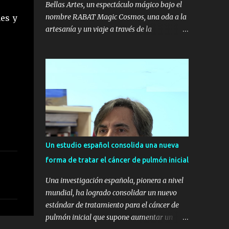
Bellas Artes, un espectáculo mágico bajo el
nombre RABAT Magic Cosmos, una oda a la
nes y
artesanía y un viaje a través de la
deslumbrante luz de las cuatro piedras
preciosas: el rubí, el diamante, el zafiro y la
esmeralda. Las invitadas han viajado por el
universo RABAT acompañadas de una
selección de piezas protagonizadas por estas
gemas, que guardan su magia en la
profundidad de su color. Unas joyas únicas
para sorprender y lucir en los momentos
más mágicos. La familia Rabat estuvo
Un estudio español consolida una nueva
acompañada de las amigas de la firma que
forma de tratar el cáncer de pulmón inicial
acudieron a esta cita especial luciendo las
colecciones icónicas de RABAT. Stella del
Una investigación española, pionera a nivel
Carmen Banderas, Ana Boyer, Eugenia Silva,
mundial, ha logrado consolidar un nuevo
Sandra Gago, Helene y Martina Svedin, Peter
estándar de tratamiento para el cáncer de
Vives, Oriol Elcacho, Davinia Pelegrí, Lucía
pulmón inicial que supone aumentar un
Losada, Marta Oria, Sofía Paramio e Inés de