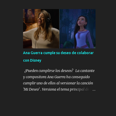
20% la supervivencia y beneficiará a más de
Cominges, entre otras, disfrutaron de una
6.000 pacientes en España cada año. Los
velada única y llena de sorpresas. Stella del
resultados de este estudio, NADIM II, del
Carmen lució RABAT Diamonds, las piezas
Grupo Español de Cáncer de Pulmón (GECP)
más icónicas en las que el diam...
han sido publicados esta semana en la
revista New England Journal of Medicine y
refrendan el gran beneficio de la quimio-
inmunoterapia con nivolumab antes de
operar los tumores de pulmón en estadios
Ana Guerra cumple su deseo de colaborar
III. Los datos de NADIM II que se publican
con Disney
en NEJM abren la puerta a aumentar el
porcentaje de pacientes que logran una
¿Pueden cumplirse los deseos? La cantante
remisión completa de su tumor a largo
y compositora Ana Guerra ha conseguido
plazo. En este sentido, los datos del estudio
cumplir uno de ellos al versionar la canción
reportan que un 36,8% de los pacientes
'Mi Deseo' . Versiona el tema principal de la
logran una reducción completa del tumor,
nueva película original de Disney: " Wish: El
frente al 6,9% que lo hace con el enfoque
poder de los deseos " que rinde homenaje al
tradicional de aplicar el tratamiento tras la
100 aniversario de Disney. Un film original
cirugía. También es muy clara la mejora en
que habla del poder de los deseos y revela la