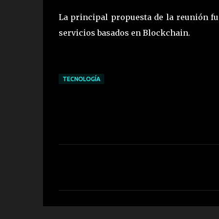
La principal propuesta de la reunión fu
servicios basados en Blockchain.
TECNOLOGÍA
C
o
m
e
n