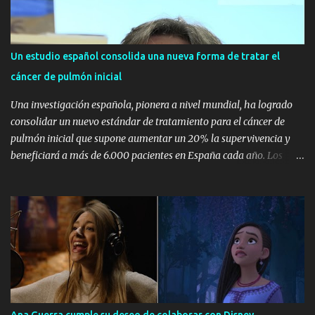
icónicas de RABAT. Stella del Carmen Banderas, Ana Boyer,
Eugenia Silva, Sandra Gago, Helene y Martina Svedin, Peter Vives,
Oriol Elcacho, Davinia Pelegrí, Lucía Losada, Marta Oria, Sofía
Un estudio español consolida una nueva forma de tratar el
Paramio e Inés de Cominges, entre otras, disfrutaron de una
cáncer de pulmón inicial
velada única y llena de sorpresas. Stella del Carmen lució RABAT
Diamonds, las piezas más icónicas en las que el diam...
Una investigación española, pionera a nivel mundial, ha logrado
consolidar un nuevo estándar de tratamiento para el cáncer de
pulmón inicial que supone aumentar un 20% la supervivencia y
beneficiará a más de 6.000 pacientes en España cada año. Los
resultados de este estudio, NADIM II, del Grupo Español de Cáncer
de Pulmón (GECP) han sido publicados esta semana en la revista
New England Journal of Medicine y refrendan el gran beneficio de
la quimio-inmunoterapia con nivolumab antes de operar los
tumores de pulmón en estadios III. Los datos de NADIM II que se
publican en NEJM abren la puerta a aumentar el porcentaje de
pacientes que logran una remisión completa de su tumor a largo
plazo. En este sentido, los datos del estudio reportan que un 36,8%
de los pacientes logran una reducción completa del tumor, frente al