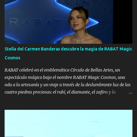
i
o
s
Stella del Carmen Banderas descubre la magia de RABAT Magic
Cosmos
RABAT celebró en el emblemático Círculo de Bellas Artes, un
espectáculo mágico bajo el nombre RABAT Magic Cosmos, una
oda a la artesanía y un viaje a través de la deslumbrante luz de las
cuatro piedras preciosas: el rubí, el diamante, el zafiro y la
esmeralda. Las invitadas han viajado por el universo RABAT
acompañadas de una selección de piezas protagonizadas por estas
gemas, que guardan su magia en la profundidad de su color. Unas
joyas únicas para sorprender y lucir en los momentos más
mágicos. La familia Rabat estuvo acompañada de las amigas de la
firma que acudieron a esta cita especial luciendo las colecciones