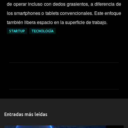
de operar incluso con dedos grasientos, a diferencia de
los smartphones o tablets convencionales. Este enfoque
también libera espacio en la superficie de trabajo.
STARTUP
TECNOLOGÍA
C
o
m
e
n
t
Entradas más leídas
a
r