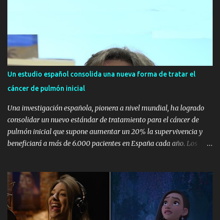
joyas únicas para sorprender y lucir en los momentos más
mágicos. La familia Rabat estuvo acompañada de las amigas de la
firma que acudieron a esta cita especial luciendo las colecciones
icónicas de RABAT. Stella del Carmen Banderas, Ana Boyer,
Eugenia Silva, Sandra Gago, Helene y Martina Svedin, Peter Vives,
Oriol Elcacho, Davinia Pelegrí, Lucía Losada, Marta Oria, Sofía
Un estudio español consolida una nueva forma de tratar el
Paramio e Inés de Cominges, entre otras, disfrutaron de una
cáncer de pulmón inicial
velada única y llena de sorpresas. Stella del Carmen lució RABAT
Diamonds, las piezas más icónicas en las que el diam...
Una investigación española, pionera a nivel mundial, ha logrado
consolidar un nuevo estándar de tratamiento para el cáncer de
pulmón inicial que supone aumentar un 20% la supervivencia y
beneficiará a más de 6.000 pacientes en España cada año. Los
resultados de este estudio, NADIM II, del Grupo Español de Cáncer
de Pulmón (GECP) han sido publicados esta semana en la revista
New England Journal of Medicine y refrendan el gran beneficio de
la quimio-inmunoterapia con nivolumab antes de operar los
tumores de pulmón en estadios III. Los datos de NADIM II que se
publican en NEJM abren la puerta a aumentar el porcentaje de