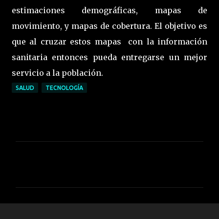
estimaciones demográficas, mapas de
movimiento, y mapas de cobertura. El objetivo es
que al cruzar estos mapas con la información
sanitaria entonces pueda entregarse un mejor
servicio a la población.
SALUD
TECNOLOGÍA
C
o
m
e
n