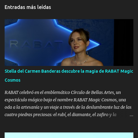
t
Entradas más leídas
a
r
i
o
s
Stella del Carmen Banderas descubre la magia de RABAT Magic
Cosmos
RABAT celebró en el emblemático Círculo de Bellas Artes, un
espectáculo mágico bajo el nombre RABAT Magic Cosmos, una
oda a la artesanía y un viaje a través de la deslumbrante luz de las
cuatro piedras preciosas: el rubí, el diamante, el zafiro y la
esmeralda. Las invitadas han viajado por el universo RABAT
acompañadas de una selección de piezas protagonizadas por estas
gemas, que guardan su magia en la profundidad de su color. Unas